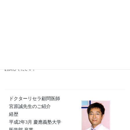
Dr.Recella美肌再生プログラムは、ADS（アドバイザードクターシ
ステム）を導入しており、顧問医師から指導を受けたスキンフィ
ットネスカウンセラーがお客様を真剣かつ的確にサポート致しま
す。。例えばシミもお客様お一人おひとりででき方が違いますの
で、写真も記録しながらお肌を丹念にチェックし、効果がより早
く表れる使用法・コース設定をデザインしていきます。RIREの安
心できるカウンセラーと一緒に、ドクターズコスメの効能を是非
お試しください。
ドクターリセラ顧問医師
宮原誠先生のご紹介
経歴
平成2年3月 慶應義塾大学
医学部 卒業