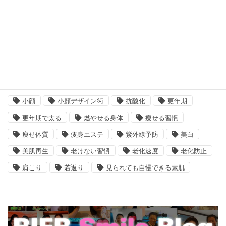
タグ
たるみ
むくみ解消
アンチエイジング
エイジングケア
コロナ太り
シミ改善
セルライト解消
ダイエット
デトックス
ボディケア
二の腕引き締め
冷え
冷え対策
小顔
小顔デザイン術
抗酸化
更年期
更年期で太る
燃やせる身体
痩せる習慣
痩せ体質
痩身エステ
紫外線予防
美白
美肌再生
老けない習慣
老化速度
老化防止
肩こり
若返り
見られても自慢できる素肌