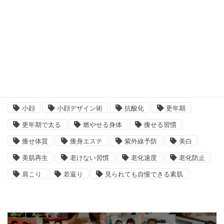
タグ
たるみ
むくみ解消
アンチエイジング
エイジングケア
コロナ太り
シミ改善
セルライト解消
ダイエット
デトックス
ボディケア
二の腕引き締め
冷え
冷え対策
小顔
小顔デザイン術
抗酸化
更年期
更年期で太る
燃やせる身体
痩せる習慣
痩せ体質
痩身エステ
紫外線予防
美白
美肌再生
老けない習慣
老化速度
老化防止
肩こり
若返り
見られても自慢できる素肌